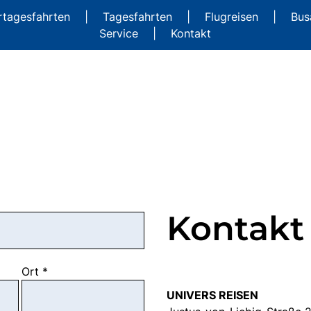
rtagesfahrten
|
Tagesfahrten
|
Flugreisen
|
Bus
Service
|
Kontakt
Kontakt
Ort
*
UNIVERS REISEN