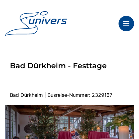
Toggl
Reisethemen
Bad Dürkheim - Festtage
Toggl
Highlights
Toggl
Service
Toggl
Kontakt
Bad Dürkheim | Busreise-Nummer: 2329167
Start
Mehrtagesfahrten
Tagesfahrten