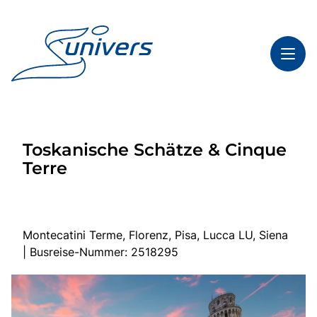
Toggl
Reisethemen
Toskanische Schätze & Cinque
Toggl
Highlights
Terre
Toggl
Service
Toggl
Kontakt
Montecatini Terme, Florenz, Pisa, Lucca LU, Siena
| Busreise-Nummer: 2518295
Start
Mehrtagesfahrten
Tagesfahrten