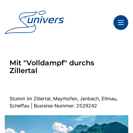
Toggl
Reisethemen
Mit "Volldampf" durchs
Toggl
Highlights
Zillertal
Toggl
Service
Toggl
Kontakt
Stumm im Zillertal, Mayrhofen, Jenbach, Ellmau,
Scheffau | Busreise-Nummer: 2529242
Start
Mehrtagesfahrten
Tagesfahrten