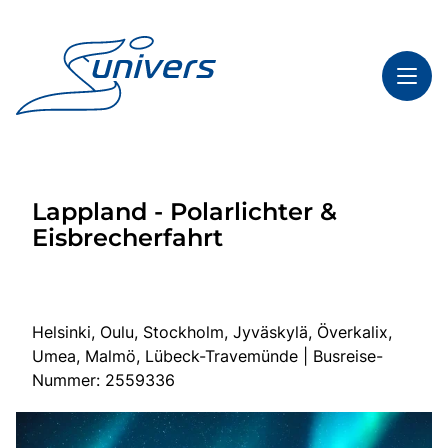
Toggl
Reisethemen
Lappland - Polarlichter &
Toggl
Highlights
Eisbrecherfahrt
Toggl
Service
Toggl
Kontakt
Helsinki, Oulu, Stockholm, Jyväskylä, Överkalix,
Umea, Malmö, Lübeck-Travemünde | Busreise-
Start
Nummer: 2559336
Mehrtagesfahrten
Tagesfahrten