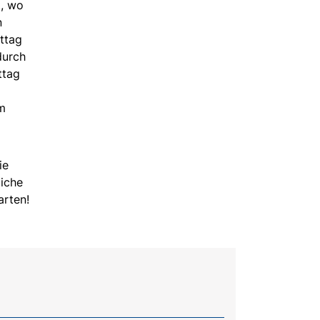
t, wo
n
ttag
durch
ttag
em
ie
liche
arten!