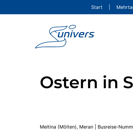
Start
|
Mehrta
Ostern in S
Meltina (Mölten), Meran | Busreise-Num