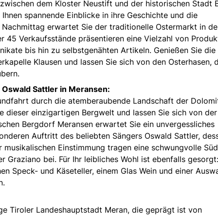
zwischen dem Kloster Neustift und der historischen Stadt 
et Ihnen spannende Einblicke in ihre Geschichte und die
 Nachmittag erwartet Sie der traditionelle Ostermarkt in d
er 45 Verkaufsstände präsentieren eine Vielzahl von Produk
kate bis hin zu selbstgenähten Artikeln. Genießen Sie die
kapelle Klausen und lassen Sie sich von den Osterhasen, d
ubern.
t Oswald Sattler in Meransen:
Rundfahrt durch die atemberaubende Landschaft der Dolomi
e dieser einzigartigen Bergwelt und lassen Sie sich von der
lischen Bergdorf Meransen erwartet Sie ein unvergessliches
sonderen Auftritt des beliebten Sängers Oswald Sattler, des
 musikalischen Einstimmung tragen eine schwungvolle Südt
raziano bei. Für Ihr leibliches Wohl ist ebenfalls gesorgt:
hen Speck- und Käseteller, einem Glas Wein und einer Ausw
n.
ige Tiroler Landeshauptstadt Meran, die geprägt ist von