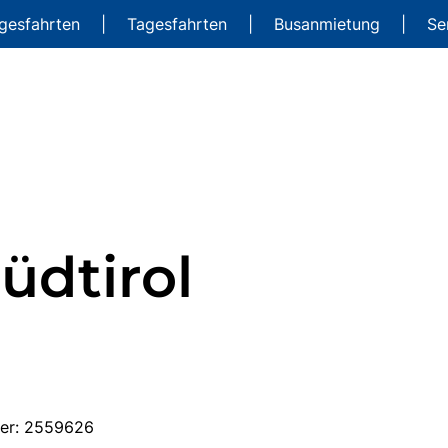
gesfahrten
|
Tagesfahrten
|
Busanmietung
|
Se
üdtirol
mer: 2559626