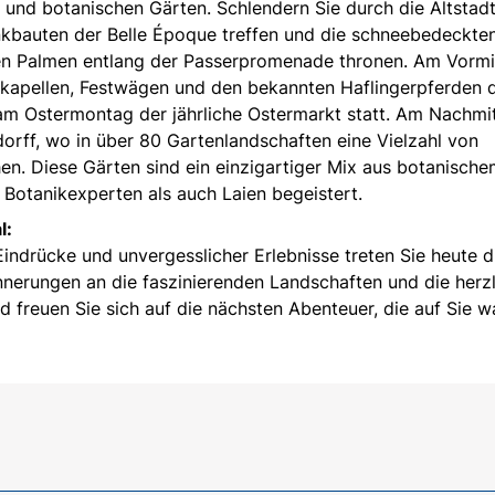
nd botanischen Gärten. Schlendern Sie durch die Altstad
unkbauten der Belle Époque treffen und die schneebedeckte
den Palmen entlang der Passerpromenade thronen. Am Vormi
ikkapellen, Festwägen und den bekannten Haflingerpferden 
 am Ostermontag der jährliche Ostermarkt statt. Am Nachmi
orff, wo in über 80 Gartenlandschaften eine Vielzahl von
hen. Diese Gärten sind ein einzigartiger Mix aus botanisch
 Botanikexperten als auch Laien begeistert.
l:
Eindrücke und unvergesslicher Erlebnisse treten Sie heute d
nnerungen an die faszinierenden Landschaften und die herz
 freuen Sie sich auf die nächsten Abenteuer, die auf Sie w