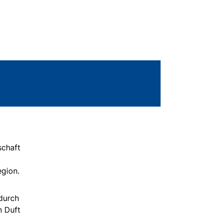
schaft
egion.
durch
n Duft