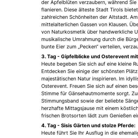
der Apfelblüten verzaubern, während Sie 
flanieren. Diese älteste Stadt Tirols biet
zahlreichen Schönheiten der Altstadt. Am
mittelalterlichen Gassen von Klausen. Üb
von Naturkosmetik über handwerkliche Uni
musikalische Umrahmung durch die Bürger
bunte Eier zum „Pecken“ verteilen, verza
3. Tag -
Gipfelblicke und Osterevent mi
Heute begeben Sie sich auf eine kleine 
Entdecken Sie einige der schönsten Plätz
majestätischen Natur inspirieren. Im idyl
Osterevent. Freuen Sie sich auf einen be
Stimme für Gänsehautmomente sorgt. Zur
Stimmungsband sowie der beliebte Sänger G
herzhafte Mittagsjause mit einem köstlic
frischen Brotsorten lädt zum Genießen ei
4. Tag -
Sisis Gärten und stolze Pferde:
Heute führt Sie Ihr Ausflug in die ehemal