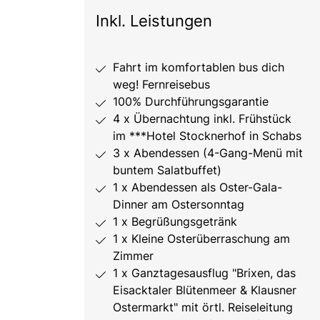
Inkl. Leistungen
Fahrt im komfortablen bus dich
weg! Fernreisebus
100% Durchführungsgarantie
4 x Übernachtung inkl. Frühstück
im ***Hotel Stocknerhof in Schabs
3 x Abendessen (4-Gang-Menü mit
buntem Salatbuffet)
1 x Abendessen als Oster-Gala-
Dinner am Ostersonntag
1 x Begrüßungsgetränk
1 x Kleine Osterüberraschung am
Zimmer
1 x Ganztagesausflug "Brixen, das
Eisacktaler Blütenmeer & Klausner
Ostermarkt" mit örtl. Reiseleitung