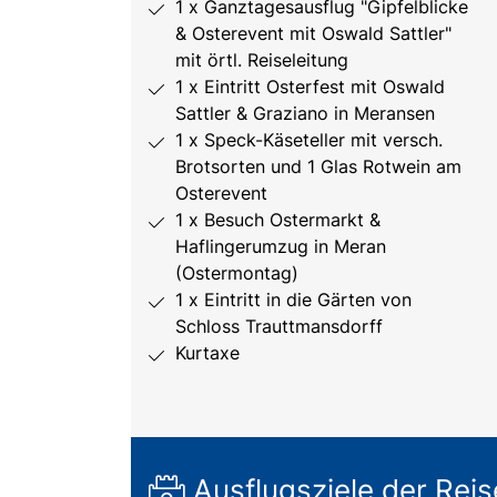
1 x Ganztagesausflug "Gipfelblicke
& Osterevent mit Oswald Sattler"
mit örtl. Reiseleitung
1 x Eintritt Osterfest mit Oswald
Sattler & Graziano in Meransen
1 x Speck-Käseteller mit versch.
Brotsorten und 1 Glas Rotwein am
Osterevent
1 x Besuch Ostermarkt &
Haflingerumzug in Meran
(Ostermontag)
1 x Eintritt in die Gärten von
Schloss Trauttmansdorff
Kurtaxe
Ausflugsziele der Reis