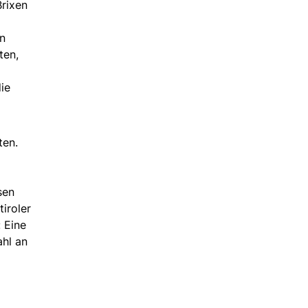
Brixen
en
ten,
ie
ten.
sen
iroler
 Eine
ahl an