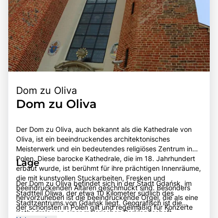
Dom zu Oliva
Dom zu Oliva
Der Dom zu Oliva, auch bekannt als die Kathedrale von
Oliva, ist ein beeindruckendes architektonisches
Meisterwerk und ein bedeutendes religiöses Zentrum in
Polen. Diese barocke Kathedrale, die im 18. Jahrhundert
Lage
erbaut wurde, ist berühmt für ihre prächtigen Innenräume,
die mit kunstvollen Stuckarbeiten, Fresken und
Der Dom zu Oliva befindet sich in der Stadt Gdańsk, im
beeindruckenden Altären geschmückt sind. Besonders
Stadtteil Oliwa, der etwa 10 Kilometer südlich des
hervorzuheben ist die beeindruckende Orgel, die als eine
Stadtzentrums von Gdańsk liegt. Geografisch ist die
der schönsten in Polen gilt und regelmäßig für Konzerte
Kathedrale von einer malerischen Parklandschaft
genutzt wird. Der Dom ist nicht nur ein Ort des Gebets,