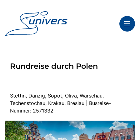
Toggl
Reisethemen
Rundreise durch Polen
Toggl
Highlights
Toggl
Service
Toggl
Kontakt
Stettin, Danzig, Sopot, Oliva, Warschau,
Tschenstochau, Krakau, Breslau | Busreise-
Nummer: 2571332
Start
Mehrtagesfahrten
Tagesfahrten