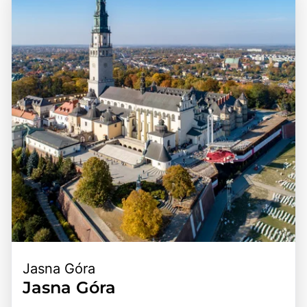
bedeutendsten Sehenswürdigkeiten und Regionen leicht
und politischen Umwälzungen geprägt ist, was sich in der
erreichbar sind. Polen ist durch ein gut ausgebautes
Vielfalt der Architektur und Traditionen widerspiegelt. Ein
Verkehrsnetz, einschließlich Straßen, Eisenbahnen und
Besuch in Polen ist eine hervorragende Gelegenheit, die
Flughäfen, gut verbunden, was es Besuchern ermöglicht,
herzliche Gastfreundschaft der Einheimischen zu erleben,
die verschiedenen Städte und Landschaften bequem zu
die köstliche polnische Küche zu probieren und die
erkunden. Die Kombination aus atemberaubenden
faszinierende Geschichte des Landes zu entdecken. Die
Ausblicken, reicher Geschichte und der Möglichkeit, die
Kombination aus beeindruckenden Sehenswürdigkeiten,
polnische Kultur hautnah zu erleben, macht Polen zu
kulturellen Erlebnissen und der Möglichkeit, die Natur zu
einem unvergesslichen Erlebnis für alle, die dieses
genießen, macht Polen zu einem unvergesslichen Ziel für
vielfältige Land entdecken möchten.
Reisende.
Jasna Góra
Jasna Góra