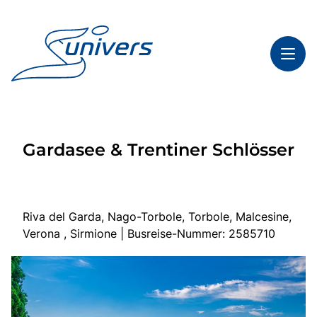
Toggl
Reisethemen
Gardasee & Trentiner Schlösser
Toggl
Highlights
Toggl
Service
Toggl
Kontakt
Riva del Garda, Nago-Torbole, Torbole, Malcesine,
Verona , Sirmione | Busreise-Nummer: 2585710
Start
Mehrtagesfahrten
Tagesfahrten