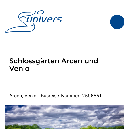
Toggl
Reisethemen
Schlossgärten Arcen und
Toggl
Highlights
Venlo
Toggl
Service
Toggl
Kontakt
Arcen, Venlo | Busreise-Nummer: 2596551
Start
Mehrtagesfahrten
Tagesfahrten